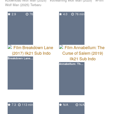
#Download Wolf Man (2025)
#Streaming Wolf Man (2025)
#Film
Wolf Man (2025) Terbaru
Streaming film online
2.9
76
4.0
76 min
Breakdown Lane (2017) ilk21 Movie
Annabellum: The Curse of Salem (2019) ilk21 Movie
7.3
113 min
N/A
N/A