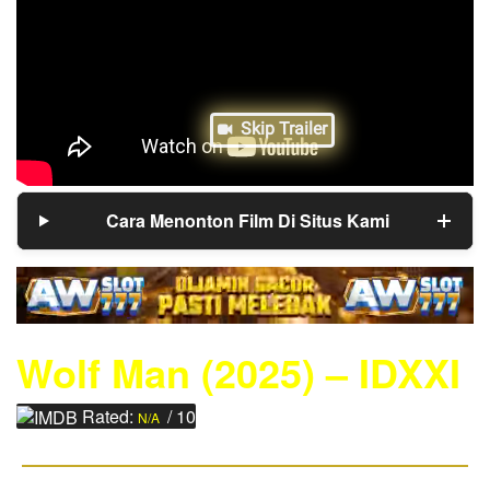
Skip Trailer
Cara Menonton Film Di Situs Kami
Wolf Man (2025) – IDXXI
Rated:
/
10
N/A
Original Title : Wolf Man