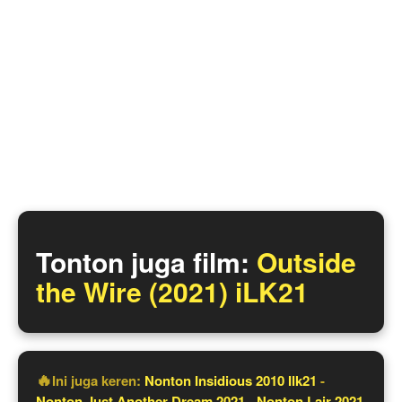
Dengan pernikahannya yang mulai retak, Blake
membujuk istrinya, Charlotte, untuk beristirahat dari kota
dan mengunjungi rumah masa kecilnya yang terpencil di
pedesaan Oregon. Ketika mereka tiba di rumah pertanian
itu pada tengah malam, mereka diserang oleh seekor
binatang yang tidak terlihat dan membarikade diri mereka
di dalam rumah saat makhluk itu mengintai di
sekelilingnya. Namun, seiring berlalunya malam, Blake
mulai bertingkah aneh, berubah menjadi sesuatu yang
tidak dapat dikenali.
Tonton juga film:
Outside
the Wire (2021) iLK21
Ini juga keren:
Nonton Insidious 2010 Ilk21
-
Nonton Just Another Dream 2021
-
Nonton Lair 2021