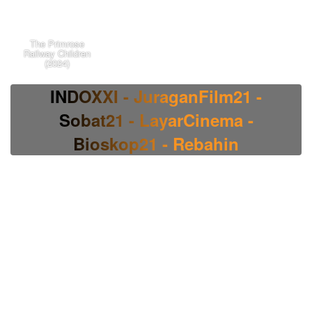
The Primrose
Railway Children
(2024)
INDOXXI - JuraganFilm21 -
Sobat21 - LayarCinema -
Bioskop21 - Rebahin