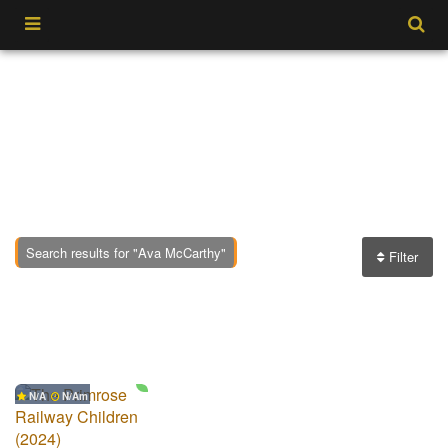
Search results for "Ava McCarthy"
Filter
"Ava McCarthy" adalah aktor cukup terkenal dan juga
banyak memerankan film-film berbagai macam judul.
Berikut adalah daftar judul film yang diperankan oleh "Ava
McCarthy" dibawah ini :
N/A
N/A