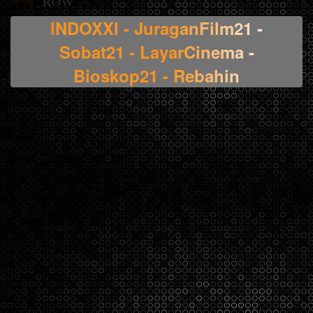
INDOXXI - JuraganFilm21 -
Sobat21 - LayarCinema -
Bioskop21 - Rebahin