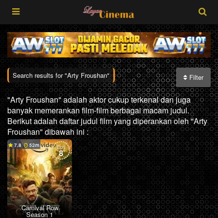
Search results for "Arty Froushan"
Filter
"Arty Froushan" adalah aktor cukup terkenal dan juga
banyak memerankan film-film berbagai macam judul.
Berikut adalah daftar judul film yang diperankan oleh "Arty
Froushan" dibawah ini :
7.8
52
Eps
8
Carnival Row
Season 1