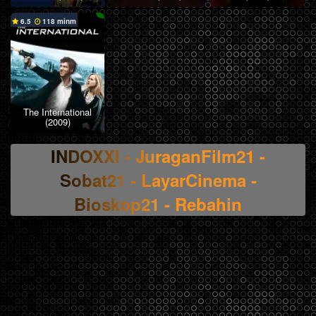
6.5
118 min
The International
(2009)
INDOXXI - JuraganFilm21 -
Sobat21 - LayarCinema -
Bioskop21 - Rebahin