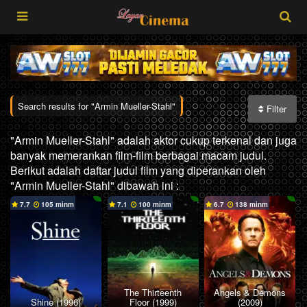
Search results for "Armin Mueller-Stahl"
Filter
"Armin Mueller-Stahl" adalah aktor cukup terkenal dan juga
banyak memerankan film-film berbagai macam judul.
Berikut adalah daftar judul film yang diperankan oleh
"Armin Mueller-Stahl" dibawah ini :
7.7
105 min
7.1
100 min
6.7
138 min
The Thirteenth
Angels & Demons
Shine (1996)
Floor (1999)
(2009)